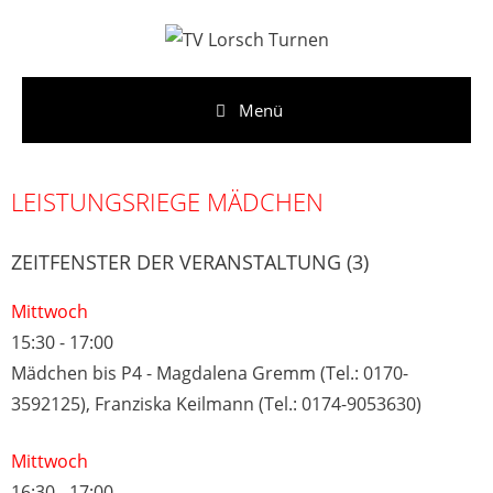
Zum
Inhalt
springen
Menü
LEISTUNGSRIEGE MÄDCHEN
ZEITFENSTER DER VERANSTALTUNG (3)
Mittwoch
15:30
-
17:00
Mädchen bis P4 - Magdalena Gremm (Tel.: 0170-
3592125), Franziska Keilmann (Tel.: 0174-9053630)
Mittwoch
16:30
-
17:00