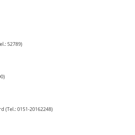
l.: 52789)
00)
rd (Tel.: 0151-20162248)