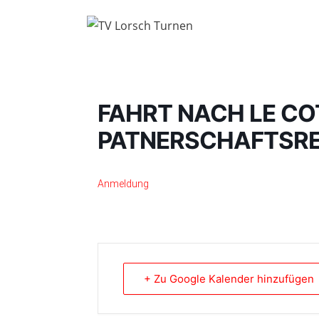
Zum
Inhalt
springen
FAHRT NACH LE C
PATNERSCHAFTSREF
Anmeldung
+ Zu Google Kalender hinzufügen