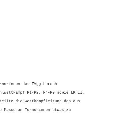
ZEITEN
AKTUELLES
VEREIN
rnerinnen der TVgg Lorsch
hlwettkampf P1/P2, P4-P9 sowie LK II,
teilte die Wettkampfleitung den aus
e Masse an Turnerinnen etwas zu