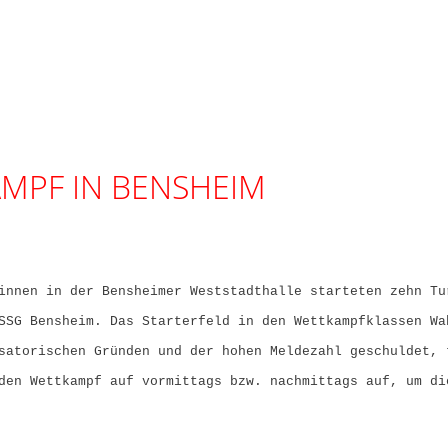
WILLKOMMEN
VORSTAND
GRUPPEN
TRAININGS
MPF IN BENSHEIM
innen in der Bensheimer Weststadthalle starteten zehn Tu
SSG Bensheim. Das Starterfeld in den Wettkampfklassen Wa
satorischen Gründen und der hohen Meldezahl geschuldet, 
den Wettkampf auf vormittags bzw. nachmittags auf, um di